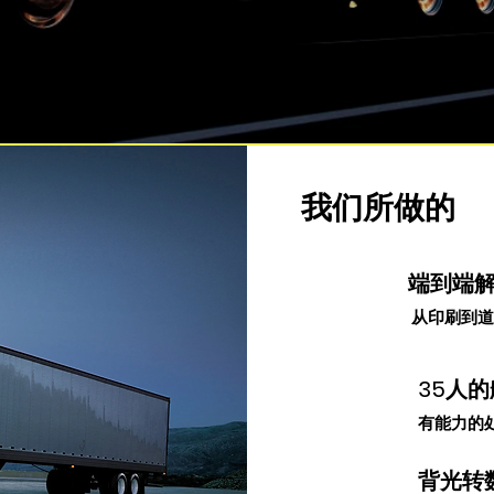
我们所做的
端到端
从印刷到道
35人
有能力的
背光转